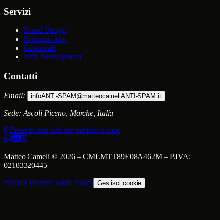
Servizi
Brand Design
Sviluppo App
Gestionali
Web Development
Contatti
Email:
info
ANTI-SPAM
@matteocameli
ANTI-SPAM
.it
Sede:
Ascoli Piceno, Marche, Italia
Prenota una call per parlare a voce
Matteo Cameli
©
2026
–
CMLMTT89E08A462M
– P.IVA:
02183320445
Privacy Policy
Cookie Policy
Gestisci cookie