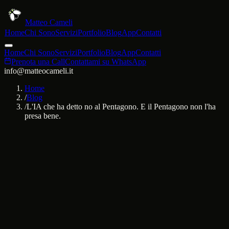
Matteo Cameli
Home
Chi Sono
Servizi
Portfolio
Blog
App
Contatti
Home
Chi Sono
Servizi
Portfolio
Blog
App
Contatti
Prenota una Call
Contattami su WhatsApp
info@matteocameli.it
Home
/
Blog
/
L'IA che ha detto no al Pentagono. E il Pentagono non l'ha
presa bene.