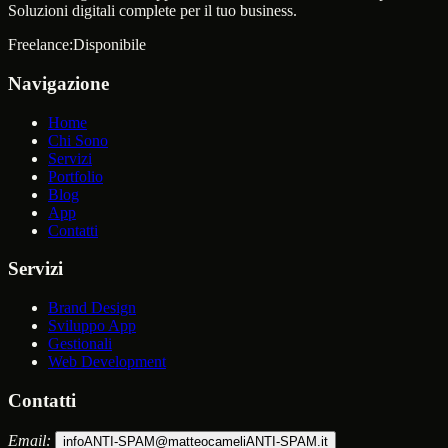
Soluzioni digitali complete per il tuo business.
Freelance:
Disponibile
Navigazione
Home
Chi Sono
Servizi
Portfolio
Blog
App
Contatti
Servizi
Brand Design
Sviluppo App
Gestionali
Web Development
Contatti
Email:
info
ANTI-SPAM
@matteocameli
ANTI-SPAM
.it