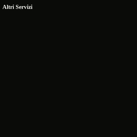
Richiedi un Preventivo
Scrivimi su WhatsApp
Altri Servizi