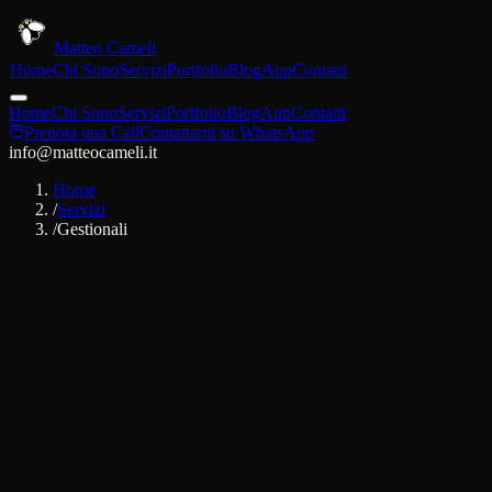
Matteo Cameli
Home
Chi Sono
Servizi
Portfolio
Blog
App
Contatti
Home
Chi Sono
Servizi
Portfolio
Blog
App
Contatti
Prenota una Call
Contattami su WhatsApp
info@matteocameli.it
Home
/
Servizi
/
Gestionali