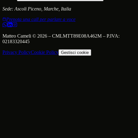
Sede:
Ascoli Piceno, Marche, Italia
Prenota una call per parlare a voce
Matteo Cameli
©
2026
–
CMLMTT89E08A462M
– P.IVA:
02183320445
Privacy Policy
Cookie Policy
Gestisci cookie