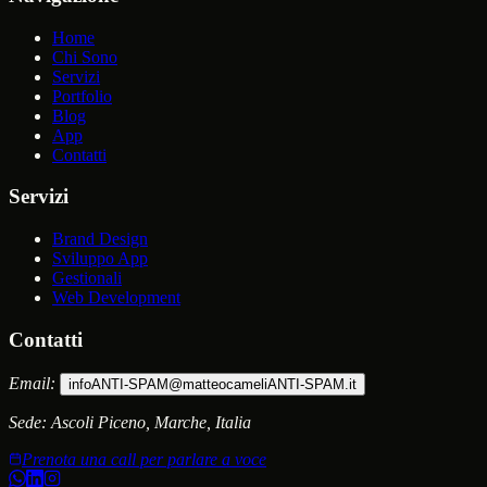
Home
Chi Sono
Servizi
Portfolio
Blog
App
Contatti
Servizi
Brand Design
Sviluppo App
Gestionali
Web Development
Contatti
Email:
info
ANTI-SPAM
@matteocameli
ANTI-SPAM
.it
Sede:
Ascoli Piceno, Marche, Italia
Prenota una call per parlare a voce