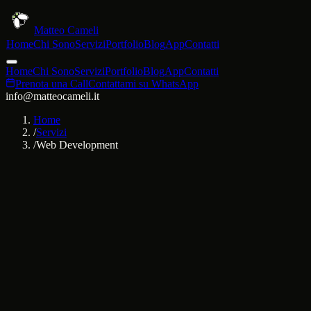
Matteo Cameli
Home
Chi Sono
Servizi
Portfolio
Blog
App
Contatti
Home
Chi Sono
Servizi
Portfolio
Blog
App
Contatti
Prenota una Call
Contattami su WhatsApp
info@matteocameli.it
Home
/
Servizi
/
Web Development