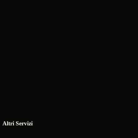
Richiedi un Preventivo
Scrivimi su WhatsApp
Altri Servizi