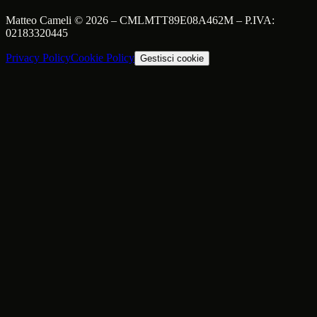
Matteo Cameli
©
2026
–
CMLMTT89E08A462M
– P.IVA:
02183320445
Privacy Policy
Cookie Policy
Gestisci cookie