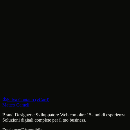
Prenota una Call
30 min gratuiti, senza impegno
WhatsApp
Risposta rapida
info
ANTI-SPAM
@matteocameli
ANTI-SPAM
.it
Salva Contatto (vCard)
Email
Matteo Cameli
Brand Designer e Sviluppatore Web con oltre 15 anni di esperienza.
Soluzioni digitali complete per il tuo business.
Freelance:
Disponibile