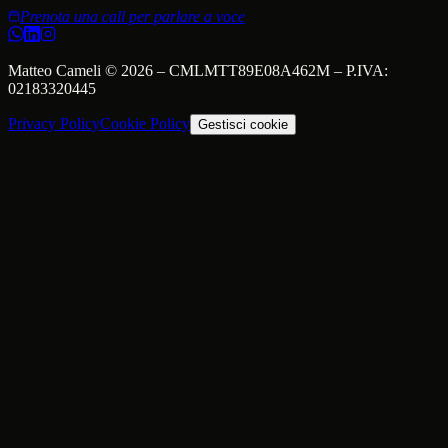
Prenota una call per parlare a voce
Matteo Cameli
©
2026
–
CMLMTT89E08A462M
– P.IVA:
02183320445
Privacy Policy
Cookie Policy
Gestisci cookie