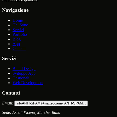
Navigazione
Home
Chi Sono
Servizi
Portfolio
Blog
App
Contatti
Servizi
Brand Design
Sviluppo App
Gestionali
Web Development
Contatti
Email:
info
ANTI-SPAM
@matteocameli
ANTI-SPAM
.it
Sede:
Ascoli Piceno, Marche, Italia