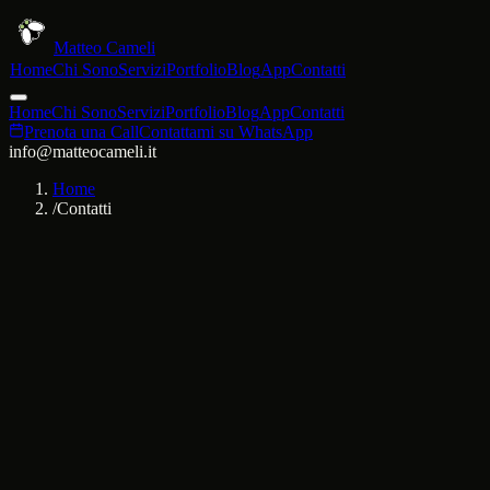
Matteo Cameli
Home
Chi Sono
Servizi
Portfolio
Blog
App
Contatti
Home
Chi Sono
Servizi
Portfolio
Blog
App
Contatti
Prenota una Call
Contattami su WhatsApp
info@matteocameli.it
Home
/
Contatti