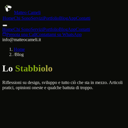
Matteo Cameli
Home
Chi Sono
Servizi
Portfolio
Blog
App
Contatti
Home
Chi Sono
Servizi
Portfolio
Blog
App
Contatti
Prenota una Call
Contattami su WhatsApp
info@matteocameli.it
Home
/
Blog
Lo
Stabbiolo
Riflessioni su design, sviluppo e tutto ciò che sta in mezzo. Articoli
pratici, opinioni oneste e qualche battuta di troppo.