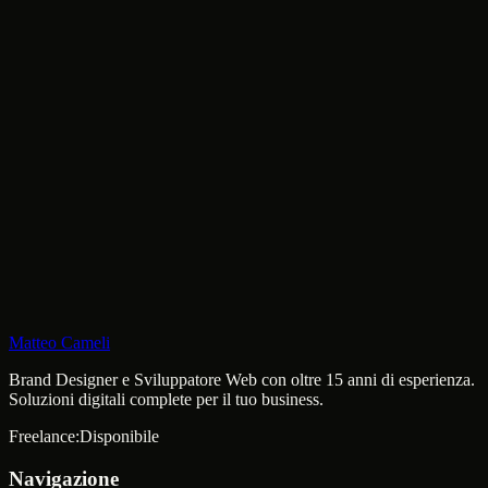
Pentagono non l'ha presa bene.
Un'azienda di intelligenza artificiale ha rifiutato di togliere i freni
etici ai suoi modelli per uso militare. Il governo USA l'ha messa in
blacklist. Benvenuti nel 2026.
IA
Anthropic
Etica
Pentagono
Claude
Matteo Cameli
Brand Designer e Sviluppatore Web con oltre 15 anni di esperienza.
Soluzioni digitali complete per il tuo business.
Freelance:
Disponibile
Navigazione