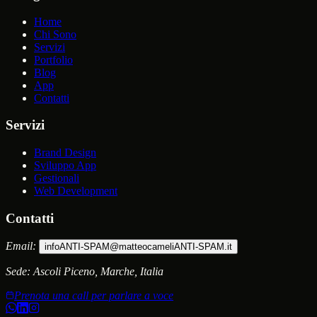
Home
Chi Sono
Servizi
Portfolio
Blog
App
Contatti
Servizi
Brand Design
Sviluppo App
Gestionali
Web Development
Contatti
Email:
info
ANTI-SPAM
@matteocameli
ANTI-SPAM
.it
Sede:
Ascoli Piceno, Marche, Italia
Prenota una call per parlare a voce