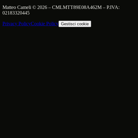
Matteo Cameli
©
2026
–
CMLMTT89E08A462M
– P.IVA:
02183320445
Privacy Policy
Cookie Policy
Gestisci cookie