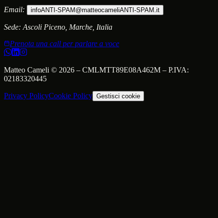
Email:
info
ANTI-SPAM
@matteocameli
ANTI-SPAM
.it
Sede:
Ascoli Piceno, Marche, Italia
Prenota una call per parlare a voce
Matteo Cameli
©
2026
–
CMLMTT89E08A462M
– P.IVA:
02183320445
Privacy Policy
Cookie Policy
Gestisci cookie