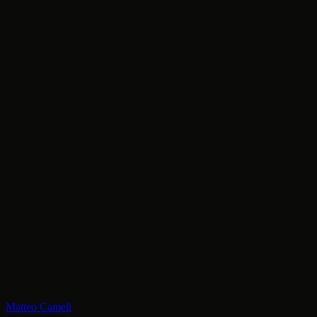
Future
Visione
Matteo Cameli