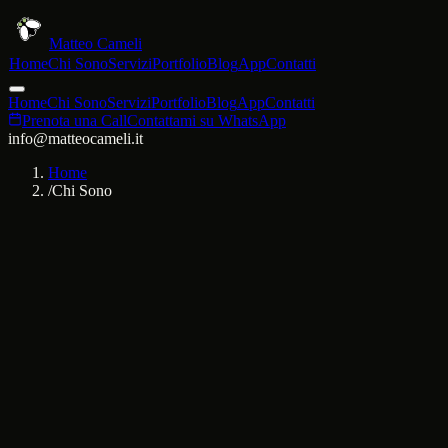
Matteo Cameli
Home
Chi Sono
Servizi
Portfolio
Blog
App
Contatti
Home
Chi Sono
Servizi
Portfolio
Blog
App
Contatti
Prenota una Call
Contattami su WhatsApp
info@matteocameli.it
Home
/
Chi Sono