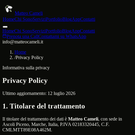
Matteo Cameli
Home
Chi Sono
Servizi
Portfolio
Blog
App
Contatti
Home
Chi Sono
Servizi
Portfolio
Blog
App
Contatti
Prenota una Call
Contattami su WhatsApp
info@matteocameli.it
Home
/
Privacy Policy
Informativa sulla privacy
Privacy Policy
Ultimo aggiornamento:
12 luglio 2026
1. Titolare del trattamento
Il titolare del trattamento dei dati è
Matteo Cameli
, con sede in
Ascoli Piceno, Marche, Italia
, P.IVA
02183320445
, C.F.
CMLMTT89E08A462M
.