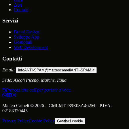
App
Contatti
Servizi
Brand Design
Sviluppo App
Gestionali
Web Development
Contatti
Email:
info
ANTI-SPAM
@matteocameli
ANTI-SPAM
.it
Sede:
Ascoli Piceno, Marche, Italia
Prenota una call per parlare a voce
Matteo Cameli
©
2026
–
CMLMTT89E08A462M
– P.IVA:
02183320445
Privacy Policy
Cookie Policy
Gestisci cookie