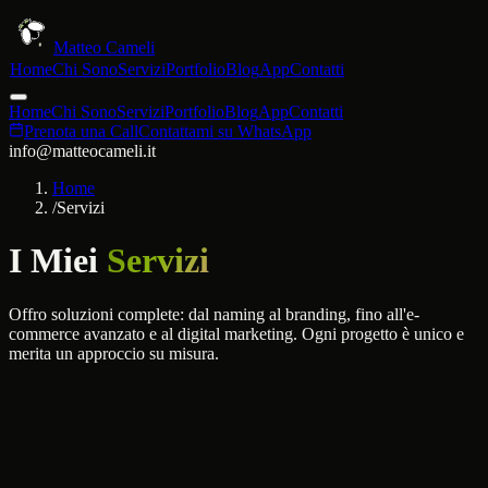
Matteo Cameli
Home
Chi Sono
Servizi
Portfolio
Blog
App
Contatti
Home
Chi Sono
Servizi
Portfolio
Blog
App
Contatti
Prenota una Call
Contattami su WhatsApp
info@matteocameli.it
Home
/
Servizi
I Miei
Servizi
Offro soluzioni complete: dal naming al branding, fino all'e-
commerce avanzato e al digital marketing. Ogni progetto è unico e
merita un approccio su misura.