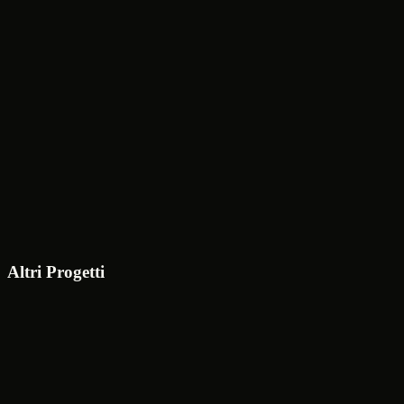
Prenota una Call
Contattami
Altri Progetti