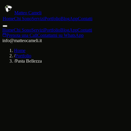
Matteo Cameli
Home
Chi Sono
Servizi
Portfolio
Blog
App
Contatti
Home
Chi Sono
Servizi
Portfolio
Blog
App
Contatti
Prenota una Call
Contattami su WhatsApp
info@matteocameli.it
Home
/
Portfolio
/
Pasta Bellezza
Cliente: