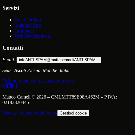
Servizi
Brand Design
Sviluppo App
Gestionali
Web Development
Contatti
Email:
info
ANTI-SPAM
@matteocameli
ANTI-SPAM
.it
Sede:
Ascoli Piceno, Marche, Italia
Prenota una call per parlare a voce
Matteo Cameli
©
2026
–
CMLMTT89E08A462M
– P.IVA:
02183320445
Privacy Policy
Cookie Policy
Gestisci cookie